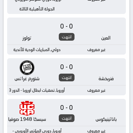
الجولة التأهيلية الثالثة
0-0
انتهت
العين
تولوز
غير معروف
دولي, المباريات الودية للأندية
0-0
انتهت
فنربخشة
شتورم غراتس
غير معروف
أوروبا, تصفيات ابطال اوروبا - الدور 3
0-0
انتهت
باناثينيكوس
سيسكا 1948 صوفيا
غير معروف
أوروبا, دوري المؤتمر الأوروبي -