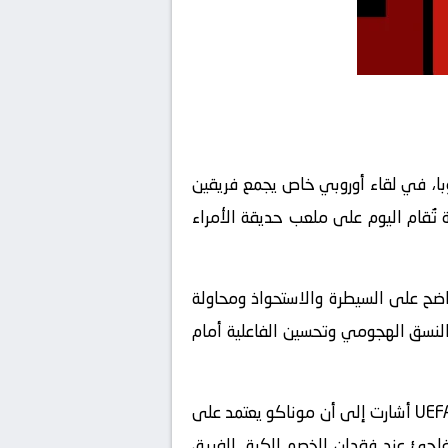
ا، في لقاء أوروبي خاص يجمع فريقين
 تُقام اليوم على ملعب حديقة الأمراء
، مع اعتماد واضح على السيطرة والاستحواذ ومحاولة
 النسق الهجومي وتحسين الفاعلية أمام
في المقابل، يصل موناكو إلى باريس بطموح كبير لتحقيق نتيجة إيجابية خارج أرضه. تقارير Sky Sports وUEFA.com أشارت إلى أن موناكو يعتمد على
اجئ عند فقدان الخصم للكرة. الفريق