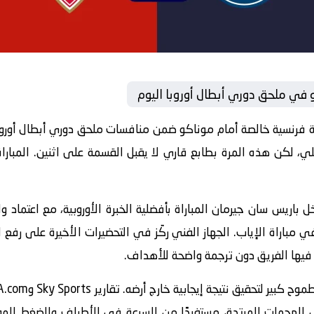
في ملحق دوري أبطال أوروبا اليوم
فرنسية خالصة أمام موناكو ضمن منافسات ملحق دوري أبطال أوروب
ي، لكن هذه المرة بطابع قاري لا يقبل القسمة على اثنين. المباراة
لتقارير Reuters وBBC Sport، يدخل باريس سان جيرمان المباراة بأفضلية الخبرة الأوروبية
ي مباراة الإياب. الجهاز الفني ركّز في التحضيرات الأخيرة على رفع
 فيها الفريق دون ترجمة واضحة للأهداف.
ي الهجمات المرتدة، مستفيدًا من السرعة في الأطراف والضغط المف