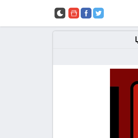
google
facebook
twitter
news